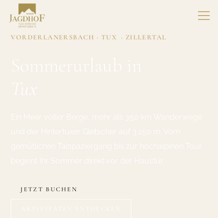
VORDERLANERSBACH · TUX · ZILLERTAL
Sommerurlaub in
Tux
Ein Meer voller Berge, mehr als 350 km Wanderwege
und der Hintertuxer Gletscher auf 3.250 m. Vom
gemütlichen Talspaziergang bis zur hochalpinen Tour
beginnt Ihr Sommer direkt vor der Haustür.
JETZT BUCHEN
AKTIVITÄTEN ENTDECKEN