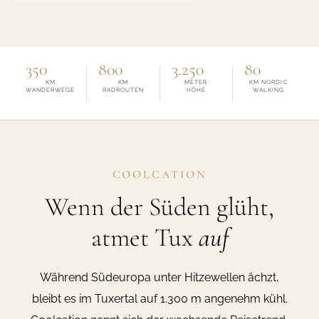
350
800
3.250
80
KM
KM
METER
KM NORDIC
WANDERWEGE
RADROUTEN
HÖHE
WALKING
COOLCATION
Wenn der Süden glüht,
atmet Tux
auf
Während Südeuropa unter Hitzewellen ächzt,
bleibt es im Tuxertal auf 1.300 m angenehm kühl.